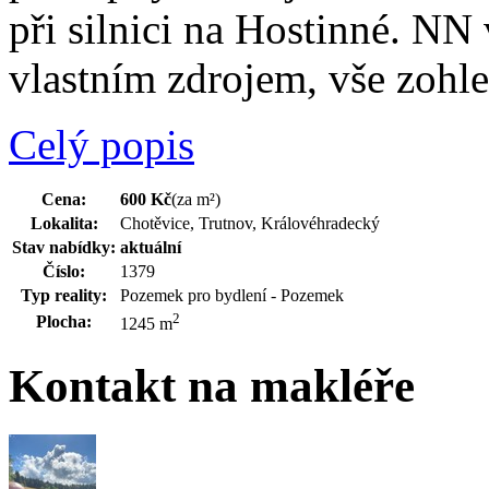
při silnici na Hostinné. NN
vlastním zdrojem, vše zohl
Celý popis
Cena:
600 Kč
(za m²)
Lokalita:
Chotěvice, Trutnov, Královéhradecký
Stav nabídky:
aktuální
Číslo:
1379
Typ reality:
Pozemek pro bydlení - Pozemek
2
Plocha:
1245 m
Kontakt na makléře