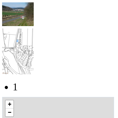
1
+
−