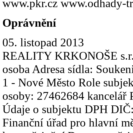
www.pkr.cz www.odhady-tr
Oprávnění
05. listopad 2013
REALITY KRKONOŠE s.r.o. 
osoba Adresa sídla: Souken
1 - Nové Město Role subjekt
osoby: 27462684 kancelář P
Údaje o subjektu DPH DIČ
Finanční úřad pro hlavní m