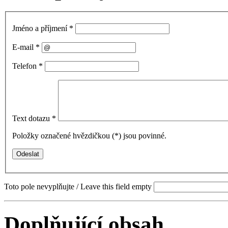
Jméno a příjmení
*
E-mail
*
Telefon
*
Text dotazu
*
Položky označené hvězdičkou (
*
) jsou povinné.
Toto pole nevyplňujte / Leave this field empty
Doplňující obsah