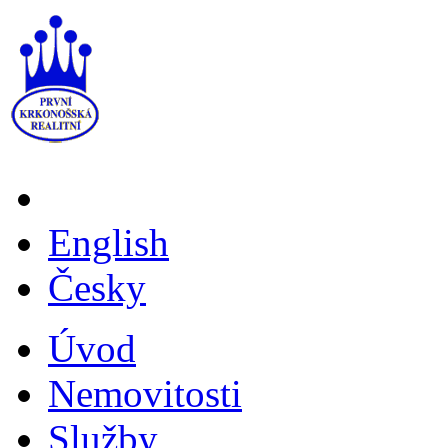
English
Česky
Úvod
Nemovitosti
Služby