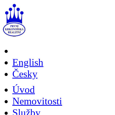
English
Česky
Úvod
Nemovitosti
Služby