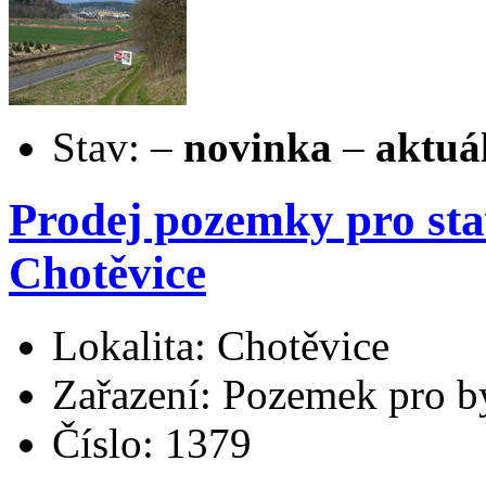
Stav:
–
novinka
–
aktuá
Prodej pozemky pro sta
Chotěvice
Lokalita: Chotěvice
Zařazení: Pozemek pro b
Číslo: 1379