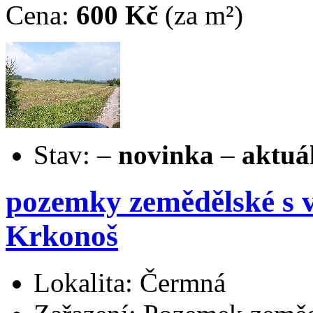
Cena:
600 Kč
(za m²)
Stav:
–
novinka
–
aktuá
pozemky zemědělské s
Krkonoš
Lokalita: Čermná