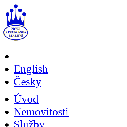
English
Česky
Úvod
Nemovitosti
Služby