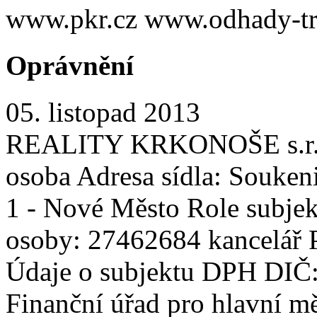
www.pkr.cz www.odhady-tr
Oprávnění
05. listopad 2013
REALITY KRKONOŠE s.r.o. 
osoba Adresa sídla: Souken
1 - Nové Město Role subjekt
osoby: 27462684 kancelář P
Údaje o subjektu DPH DIČ
Finanční úřad pro hlavní m