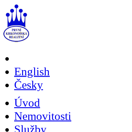
English
Česky
Úvod
Nemovitosti
Služby