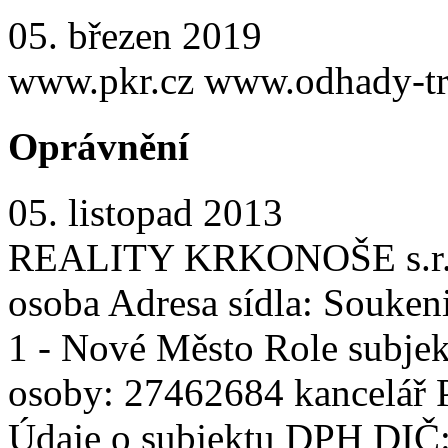
05. březen 2019
www.pkr.cz www.odhady-tr
Oprávnění
05. listopad 2013
REALITY KRKONOŠE s.r.o. 
osoba Adresa sídla: Souken
1 - Nové Město Role subjekt
osoby: 27462684 kancelář P
Údaje o subjektu DPH DIČ