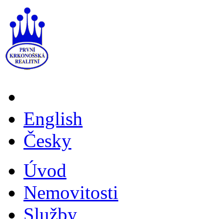
English
Česky
Úvod
Nemovitosti
Služby