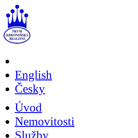
English
Česky
Úvod
Nemovitosti
Služby