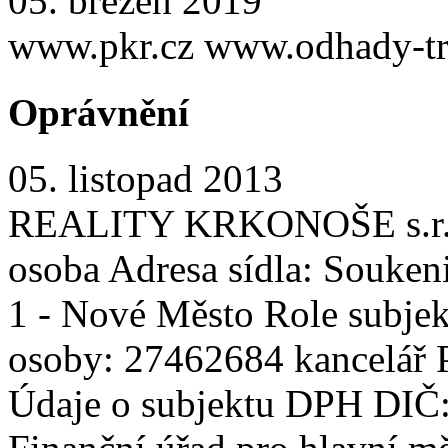
05. březen 2019
www.pkr.cz www.odhady-tr
Oprávnění
05. listopad 2013
REALITY KRKONOŠE s.r.o. 
osoba Adresa sídla: Souken
1 - Nové Město Role subjekt
osoby: 27462684 kancelář P
Údaje o subjektu DPH DIČ