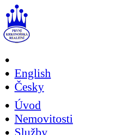
English
Česky
Úvod
Nemovitosti
Služby