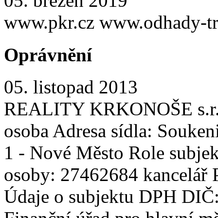
05. březen 2019
www.pkr.cz www.odhady-tr
Oprávnění
05. listopad 2013
REALITY KRKONOŠE s.r.o. 
osoba Adresa sídla: Souken
1 - Nové Město Role subjekt
osoby: 27462684 kancelář P
Údaje o subjektu DPH DIČ