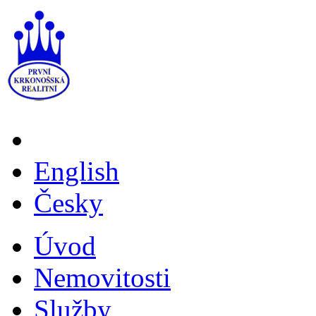
English
Česky
Úvod
Nemovitosti
Služby